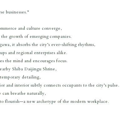
se businesses.”
ommerce and culture converge,
ts the growth of emerging companies.
wa, it absorbs the city’s ever-shifting rhythms,
tups and regional enterprises alike.
ases the mind and encourages focus.
nearby Shiba Daijingu Shrine,
ntemporary detailing,
r and interior subtly connects occupants to the city’s pulse.
e can breathe naturally,
 to flourish—a new archetype of the modern workplace.