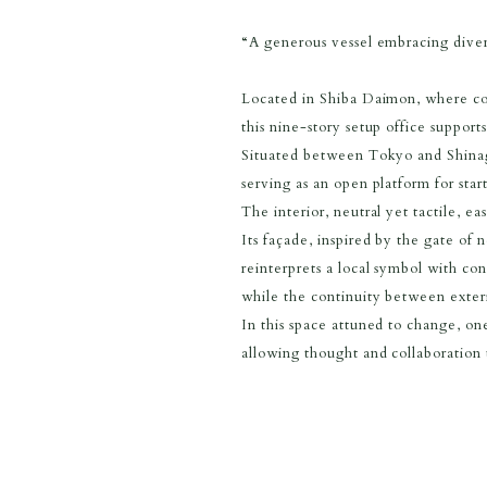
“A generous vessel embracing diver
Located in Shiba Daimon, where c
this nine-story setup office suppor
Situated between Tokyo and Shinaga
serving as an open platform for star
The interior, neutral yet tactile, e
Its façade, inspired by the gate of 
reinterprets a local symbol with co
while the continuity between exterio
In this space attuned to change, on
allowing thought and collaboration