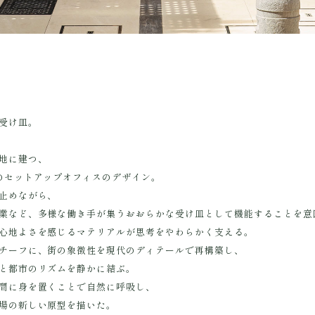
受け皿。
地に建つ、
のセットアップオフィスのデザイン。
止めながら、
業など、多様な働き手が集うおおらかな受け皿として機能することを意
心地よさを感じるマテリアルが思考をやわらかく支える。
チーフに、街の象徴性を現代のディテールで再構築し、
と都市のリズムを静かに結ぶ。
間に身を置くことで自然に呼吸し、
場の新しい原型を描いた。