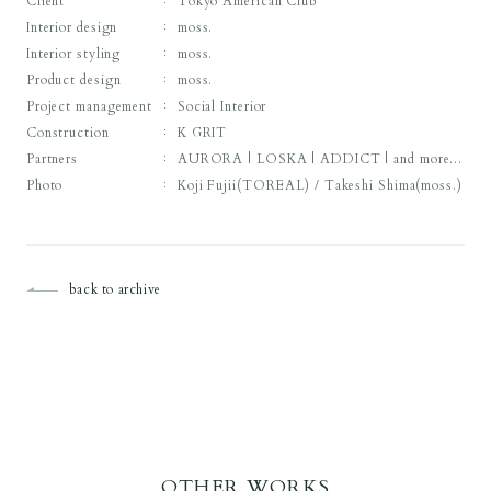
Client
Tokyo American Club
Interior design
moss.
Interior styling
moss.
Product design
moss.
Project management
Social Interior
Construction
K GRIT
Partners
AURORA | LOSKA | ADDICT | and more...
Photo
Koji Fujii(TOREAL) / Takeshi Shima(moss.)
back to archive
OTHER WORKS