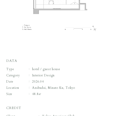
DATA
Type
hotel / guest house
Category
Interior Design
Date
2026.04
Location
Azabudai, Minato Ku, Tokyo
Size
48.8㎡
CREDIT