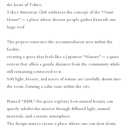
the heart of Tokyo,
Tokyo American Club embraces the concept of the “Giant
House” — a place where diverse people gather beneath one
large roof.
This project renovates the accommodation area within the
facility,
creating a space that feels like a Japanese “Hanare” — a quiet
retreat that offers a gentle distance from the community while
still remaining connected to it.
Soft light, breeze, and traces of nature are carefully drawn into
the room, forming a calm oasis within the city.
Named “ZEN,” the space explores how natural beauty can
quietly inhabit the interior through diffused light, natural
materials, and a serene atmosphere.
The design aims to create a place where one can slow down,