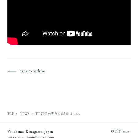
back to archive
TOP
NEWS
TENTiE の実例を追加しました。
Yokohama, Kanagawa, Japan
© 2021 moss.
moss.contactform@gmail.com